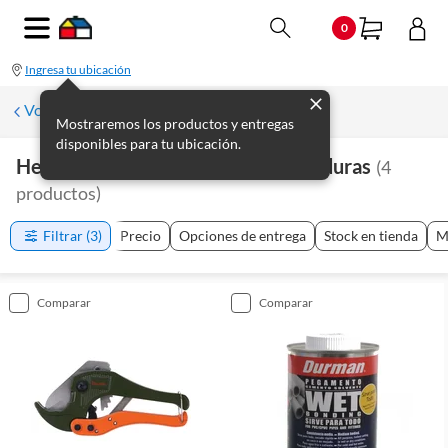
0
Ingresa tu ubicación
Volver a Plomería
Mostraremos los productos y entregas
disponibles para tu ubicación.
Herramientas De Plomería Y Soldaduras
(
4
productos
)
Filtrar
(3)
Precio
Opciones de entrega
Stock en tienda
M
comparar
comparar