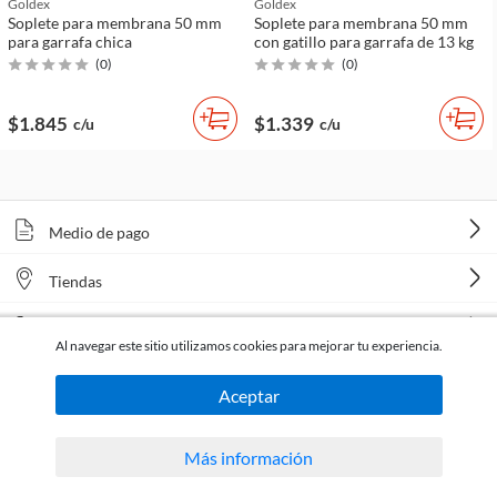
Goldex
Goldex
Soplete para membrana 50 mm
Soplete para membrana 50 mm
para garrafa chica
con gatillo para garrafa de 13 kg
(
0
)
(
0
)
$1.845
$1.339
c/u
c/u
Medio de pago
Tiendas
Venta telefónica
Al navegar este sitio utilizamos cookies para mejorar tu experiencia.
Aceptar
Más información
Todos los derechos reservados Homecenter Sodimac S.A. | R.U.T. 216996650015.