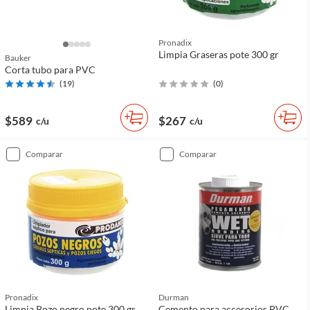
Pronadix
Limpia Graseras pote 300 gr
Bauker
Corta tubo para PVC
(
19
)
(
0
)
$589
$267
c/u
c/u
comparar
comparar
Pronadix
Durman
Limpia Pozo negro pote 300 gr
Cemento para accesorios PVC