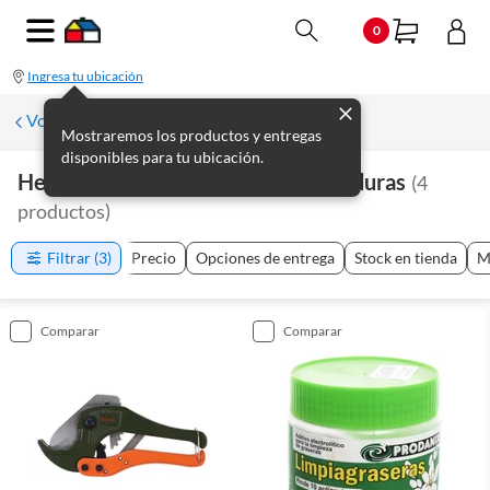
0
Ingresa tu ubicación
Volver a Plomería
Mostraremos los productos y entregas
disponibles para tu ubicación.
Herramientas De Plomería Y Soldaduras
(
4
productos
)
Filtrar
(3)
Precio
Opciones de entrega
Stock en tienda
M
comparar
comparar