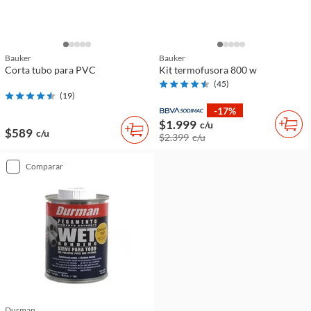
Bauker
Bauker
Corta tubo para PVC
Kit termofusora 800 w
(
45
)
(
19
)
-17%
$1.999
c/u
$589
c/u
$2.399
c/u
comparar
Durman