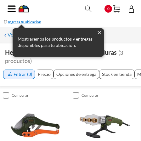
0
Ingresa tu ubicación
Volver a Plomería
Mostraremos los productos y entregas
disponibles para tu ubicación.
Herramientas De Plomería Y Soldaduras
(
3
productos
)
Filtrar
(3)
Precio
Opciones de entrega
Stock en tienda
M
comparar
comparar