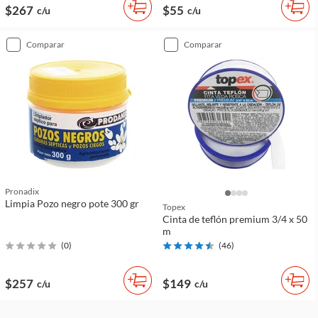
$267
$55
c/u
c/u
comparar
comparar
Pronadix
Limpia Pozo negro pote 300 gr
Topex
Cinta de teflón premium 3/4 x 50
m
(
0
)
(
46
)
$257
$149
c/u
c/u