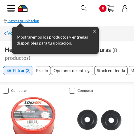
0
Ingresa tu ubicación
Volver a Plomería
Mostraremos los productos y entregas
disponibles para tu ubicación.
Herramientas De Plomería Y Soldaduras
(
8
productos
)
Filtrar
(3)
Precio
Opciones de entrega
Stock en tienda
M
comparar
comparar