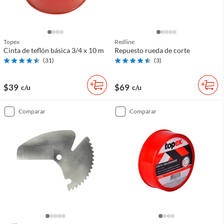
Topex
Redline
Cinta de teflón básica 3/4 x 10 m
Repuesto rueda de corte
(
31
)
(
3
)
$39
$69
c/u
c/u
comparar
comparar