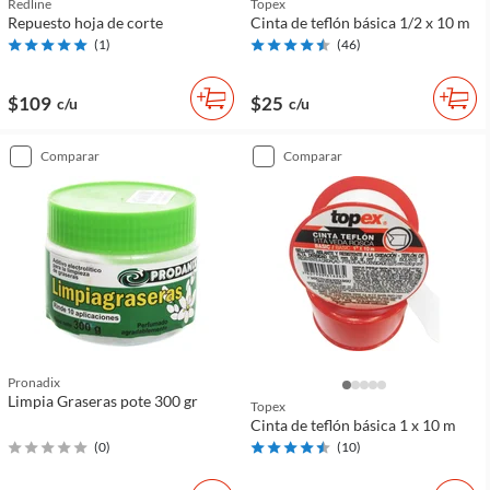
Redline
Topex
Repuesto hoja de corte
Cinta de teflón básica 1/2 x 10 m
(
1
)
(
46
)
$109
$25
c/u
c/u
comparar
comparar
Pronadix
Limpia Graseras pote 300 gr
Topex
Cinta de teflón básica 1 x 10 m
(
0
)
(
10
)