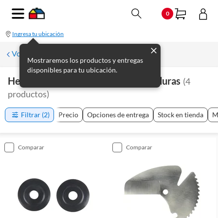
0
Ingresa tu ubicación
Volver a Plomería
Mostraremos los productos y entregas
disponibles para tu ubicación.
Herramientas De Plomería Y Soldaduras
(
4
productos
)
Filtrar
(2)
Precio
Opciones de entrega
Stock en tienda
M
comparar
comparar