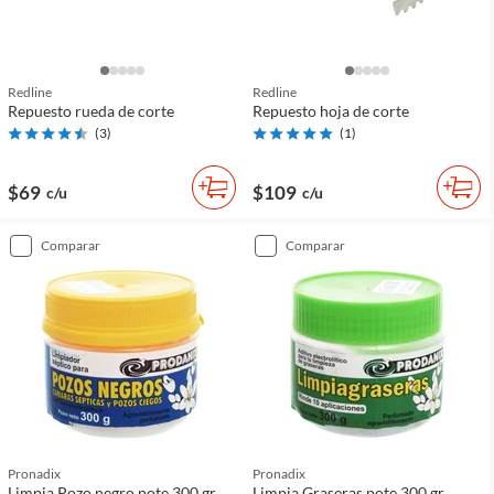
Redline
Redline
Repuesto rueda de corte
Repuesto hoja de corte
(
3
)
(
1
)
$69
$109
c/u
c/u
comparar
comparar
Pronadix
Pronadix
Limpia Pozo negro pote 300 gr
Limpia Graseras pote 300 gr