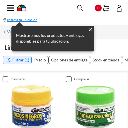
0
Ingresa tu ubicación
Volver a Plomería
Mostraremos los productos y entregas
disponibles para tu ubicación.
Limpieza
(
2
productos
)
Filtrar
(1)
Precio
Opciones de entrega
Stock en tienda
M
comparar
comparar