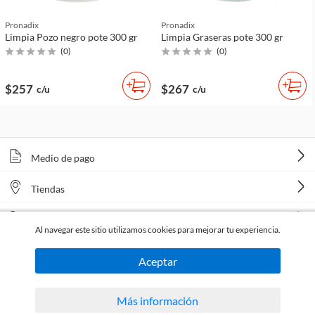
Pronadix
Pronadix
Limpia Pozo negro pote 300 gr
Limpia Graseras pote 300 gr
(
0
)
(
0
)
$257
$267
c/u
c/u
Medio de pago
Tiendas
Venta telefónica
Al navegar este sitio utilizamos cookies para mejorar tu experiencia.
Aceptar
Más información
Todos los derechos reservados Homecenter Sodimac S.A. | R.U.T. 216996650015.