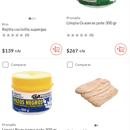
Pronadix
Limpia Graseras pote 300 gr
Prm
Rejilla cocinilla supergas
(
0
)
(
0
)
$139
$267
c/u
c/u
comparar
comparar
Pronadix
Limpia Pozo negro pote 300 gr