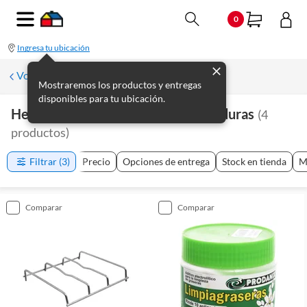
0
Ingresa tu ubicación
Volver a Plomería
Mostraremos los productos y entregas
disponibles para tu ubicación.
Herramientas De Plomería Y Soldaduras
(
4
productos
)
Filtrar
(3)
Precio
Opciones de entrega
Stock en tienda
M
comparar
comparar