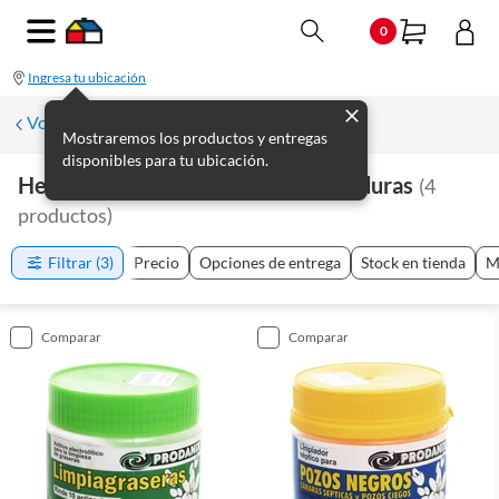
0
Ingresa tu ubicación
Volver a Plomería
Mostraremos los productos y entregas
disponibles para tu ubicación.
Herramientas De Plomería Y Soldaduras
(
4
productos
)
Filtrar
(3)
Precio
Opciones de entrega
Stock en tienda
M
comparar
comparar