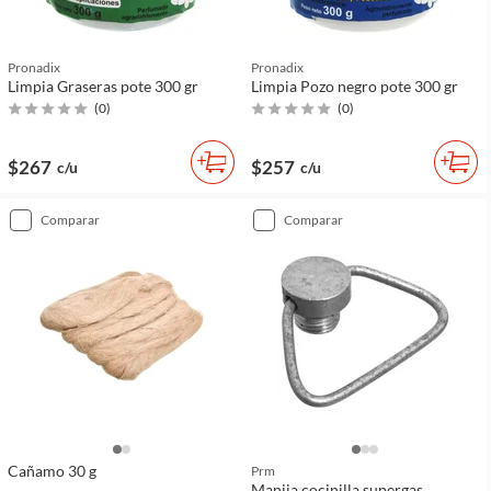
Pronadix
Pronadix
Limpia Graseras pote 300 gr
Limpia Pozo negro pote 300 gr
(
0
)
(
0
)
$267
$257
c/u
c/u
comparar
comparar
Cañamo 30 g
Prm
Manija cocinilla supergas