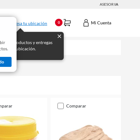
ASESOR
IA
Mi Cuenta
0
Ingresa tu ubicación
bir
s los productos y entregas
tos.
 para tu ubicación.
do
mparar
comparar