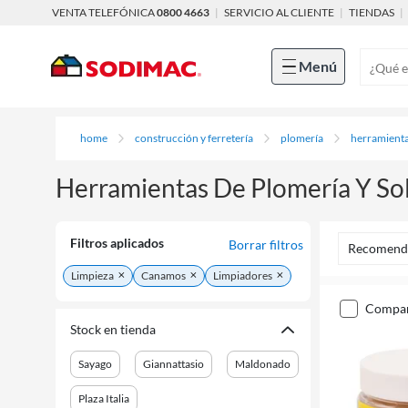
VENTA TELEFÓNICA
0800 4663
|
SERVICIO AL CLIENTE
|
TIENDAS
|
Menú
home
construcción y ferretería
plomería
herramienta
Herramientas De Plomería Y So
Filtros aplicados
Borrar filtros
Recomend
Limpieza
Canamos
Limpiadores
compa
Stock en tienda
Sayago
Giannattasio
Maldonado
Plaza Italia