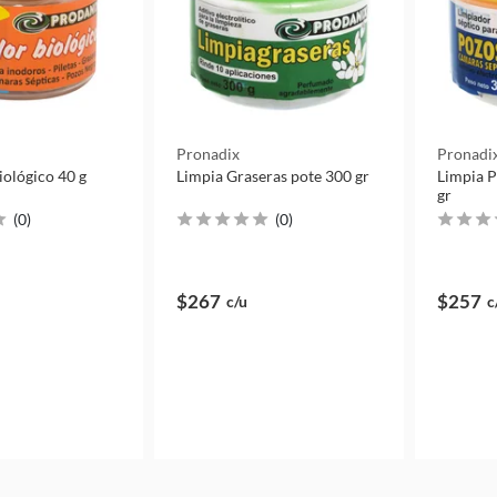
Pronadix
Pronadi
iológico 40 g
Limpia Graseras pote 300 gr
Limpia P
gr
(
0
)
(
0
)
$267
$257
c/u
c