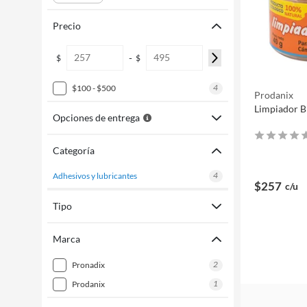
Precio
-
$
$
4
$100 - $500
Prodanix
Limpiador B
Opciones de entrega
Categoría
4
adhesivos y lubricantes
$257
c/u
Tipo
Marca
2
pronadix
1
prodanix