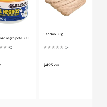
x
Cañamo 30 g
ozo negro pote 300
(
0
)
(
0
)
$495
/u
c/u