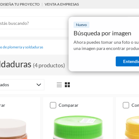
DISEÑA TU PROYECTO
|
VENTA A EMPRESAS
Nuevo
Búsqueda por imagen
Ahora puedes tomar una foto o su
Mostraremo
s de plomería y soldaduras
una imagen para encontrar produc
disponibles
Entendi
ldaduras
(
4
productos
)
ados
rar
comparar
co