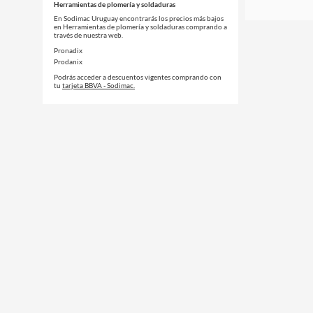
Herramientas de plomería y soldaduras
En Sodimac Uruguay encontrarás los precios más bajos
en Herramientas de plomería y soldaduras comprando a
través de nuestra web.
Pronadix
Prodanix
Podrás acceder a descuentos vigentes comprando con
tu
tarjeta BBVA - Sodimac.