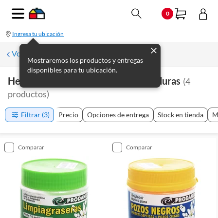
0
Ingresa tu ubicación
Volver a Plomería
Mostraremos los productos y entregas
disponibles para tu ubicación.
Herramientas De Plomería Y Soldaduras
(
4
productos
)
Filtrar
(3)
Precio
Opciones de entrega
Stock en tienda
M
comparar
comparar