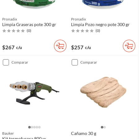
Pronadix
Pronadix
Limpia Graseras pote 300 gr
Limpia Pozo negro pote 300 gr
(
0
)
(
0
)
$267
$257
c/u
c/u
comparar
comparar
Cañamo 30 g
Bauker
Kit termofusora 800 w