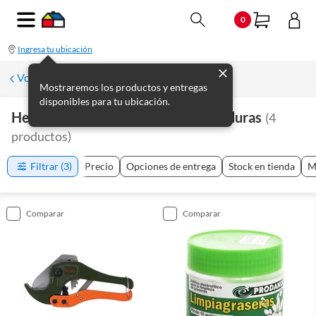
0
Ingresa tu ubicación
Volver a Plomería
Mostraremos los productos y entregas
disponibles para tu ubicación.
Herramientas De Plomería Y Soldaduras
(
4
productos
)
Filtrar
(3)
Precio
Opciones de entrega
Stock en tienda
M
comparar
comparar