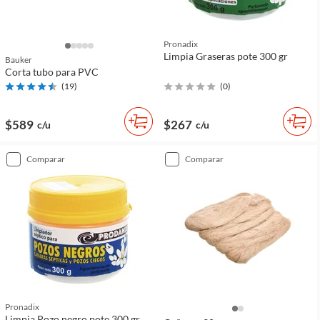
Pronadix
Limpia Graseras pote 300 gr
Bauker
Corta tubo para PVC
(
19
)
(
0
)
$589
$267
c/u
c/u
comparar
comparar
Pronadix
Limpia Pozo negro pote 300 gr