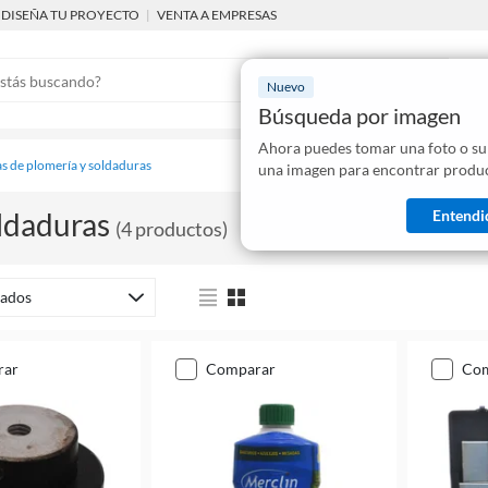
DISEÑA TU PROYECTO
|
VENTA A EMPRESAS
Nuevo
Búsqueda por imagen
Ahora puedes tomar una foto o su
Mostraremo
s de plomería y soldaduras
una imagen para encontrar produc
disponibles
Entendi
ldaduras
(
4
productos
)
ados
rar
comparar
co