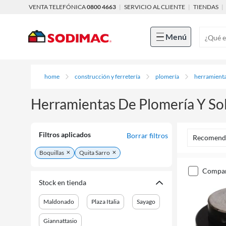
VENTA TELEFÓNICA
0800 4663
|
SERVICIO AL CLIENTE
|
TIENDAS
|
Menú
home
construcción y ferretería
plomería
herramienta
Herramientas De Plomería Y So
Filtros aplicados
Borrar filtros
Recomend
Boquillas
Quita Sarro
compa
Stock en tienda
Maldonado
Plaza Italia
Sayago
Giannattasio