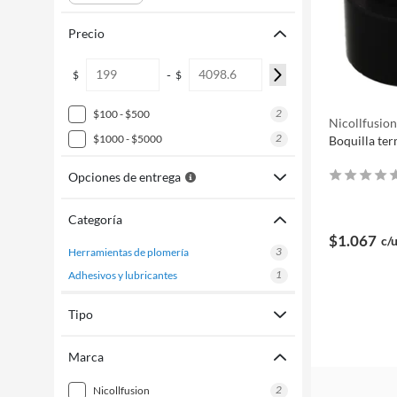
Precio
-
$
$
2
$100 - $500
Nicollfusio
2
$1000 - $5000
Boquilla te
Opciones de entrega
Categoría
$1.067
c/
3
herramientas de plomería
1
adhesivos y lubricantes
Tipo
Marca
2
nicollfusion