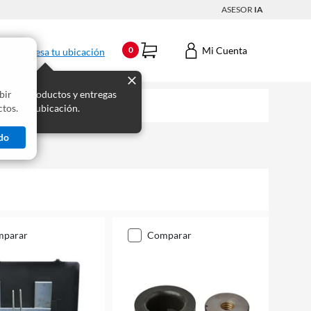
ASESOR
IA
Mi Cuenta
0
Ingresa tu ubicación
bir
s los productos y entregas
tos.
 para tu ubicación.
do
mparar
comparar