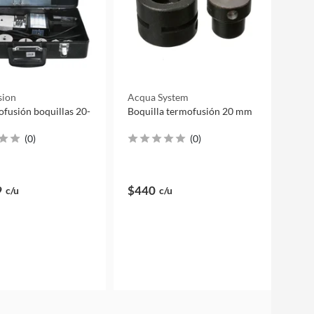
sion
Acqua System
ofusión boquillas 20-
Boquilla termofusión 20 mm
(
0
)
(
0
)
9
$440
c/u
c/u