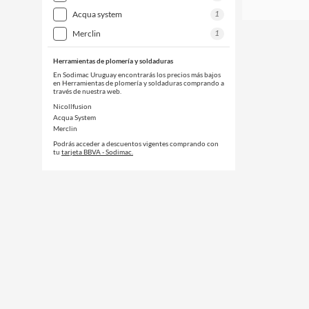
1
acqua system
1
merclin
Herramientas de plomería y soldaduras
En Sodimac Uruguay encontrarás los precios más bajos
en Herramientas de plomería y soldaduras comprando a
través de nuestra web.
Nicollfusion
Acqua System
Merclin
Podrás acceder a descuentos vigentes comprando con
tu
tarjeta BBVA - Sodimac.