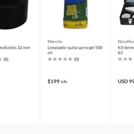
n
Merclin
Nicollfu
rmofusión 32 mm
Limpiador quita sarro gel 500
Kit term
ml
63
(
0
)
(
0
)
$199
USD 9
u
c/u