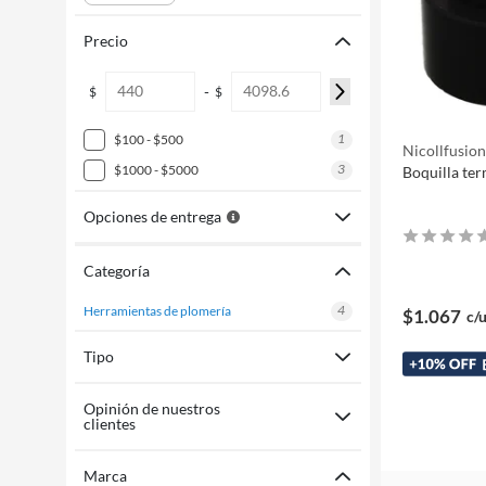
Precio
-
$
$
1
$100 - $500
Nicollfusio
3
$1000 - $5000
Boquilla te
Opciones de entrega
Categoría
4
herramientas de plomería
$1.067
c/
Tipo
Opinión de nuestros
clientes
Marca