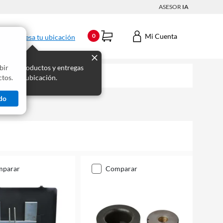
ASESOR
IA
Mi Cuenta
0
Ingresa tu ubicación
bir
s los productos y entregas
tos.
 para tu ubicación.
do
mparar
comparar