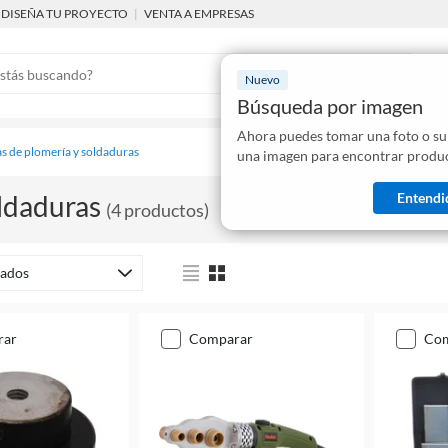
DISEÑA TU PROYECTO
|
VENTA A EMPRESAS
Nuevo
Búsqueda por imagen
Ahora puedes tomar una foto o su
Mostraremo
s de plomería y soldaduras
una imagen para encontrar produc
disponibles
Entendi
ldaduras
(
4
productos
)
ados
rar
comparar
co