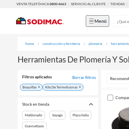
VENTA TELEFÓNICA
0800 4663
|
SERVICIO AL CLIENTE
|
TIENDAS
|
Menú
home
construcción y ferretería
plomería
herramienta
Herramientas De Plomería Y So
Filtros aplicados
Borrar filtros
Recomend
Boquillas
Kits De Termofusoras
compa
Stock en tienda
Maldonado
Sayago
Plaza Italia
Giannattasio