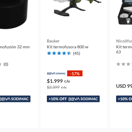
n
Bauker
Nicollfu
rmofusión 32 mm
Kit termofusora 800 w
Kit term
63
(
45
)
(
0
)
-17%
$1.999
c/u
USD 9
u
$2.399
c/u