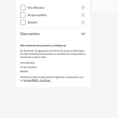
2
nicollfusion
1
acqua system
1
bauker
Descuentos
Herramientas de plomería y soldaduras
En Sodimac Uruguay encontrarás los precios más bajos
en Herramientas de plomería y soldaduras comprando a
través de nuestra web.
Nicollfusion
Acqua System
Bauker
Podrás acceder a descuentos vigentes comprando con
tu
tarjeta BBVA - Sodimac.