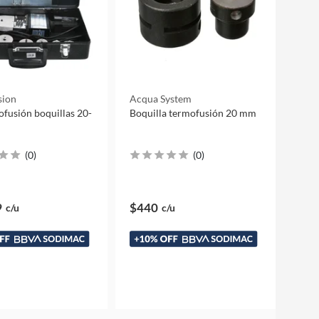
sion
Acqua System
ofusión boquillas 20-
Boquilla termofusión 20 mm
(
0
)
(
0
)
9
$440
c/u
c/u