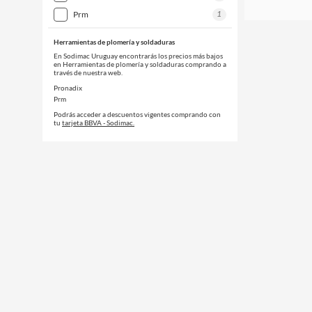
1
prm
Herramientas de plomería y soldaduras
En Sodimac Uruguay encontrarás los precios más bajos
en Herramientas de plomería y soldaduras comprando a
través de nuestra web.
Pronadix
Prm
Podrás acceder a descuentos vigentes comprando con
tu
tarjeta BBVA - Sodimac.