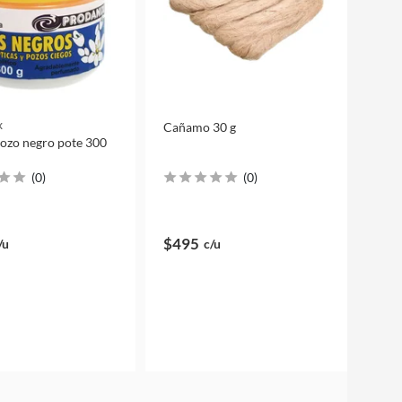
x
Cañamo 30 g
ozo negro pote 300
(
0
)
(
0
)
$495
/u
c/u