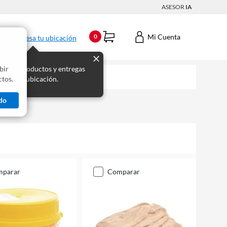
ASESOR
IA
Mi Cuenta
0
Ingresa tu ubicación
bir
s los productos y entregas
tos.
 para tu ubicación.
do
mparar
comparar