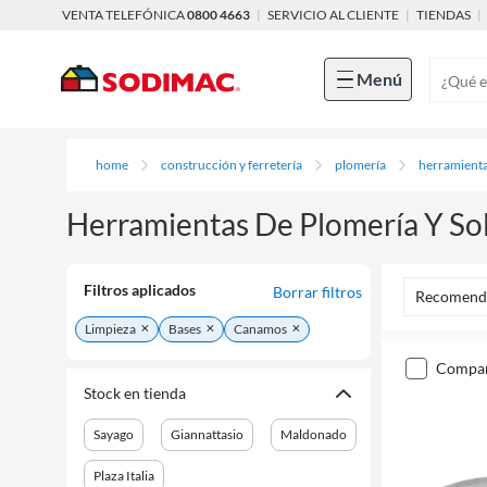
VENTA TELEFÓNICA
0800 4663
|
SERVICIO AL CLIENTE
|
TIENDAS
|
Menú
home
construcción y ferretería
plomería
herramienta
Herramientas De Plomería Y So
Filtros aplicados
Borrar filtros
Recomend
Limpieza
Bases
Canamos
compa
Stock en tienda
Sayago
Giannattasio
Maldonado
Plaza Italia