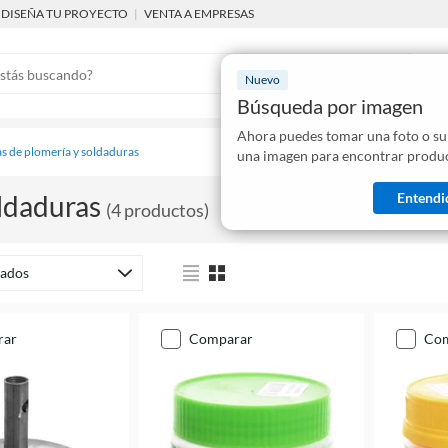
DISEÑA TU PROYECTO
|
VENTA A EMPRESAS
Nuevo
Búsqueda por imagen
Ahora puedes tomar una foto o su
Mostraremo
s de plomería y soldaduras
una imagen para encontrar produc
disponibles
Entendi
ldaduras
(
4
productos
)
ados
rar
comparar
co