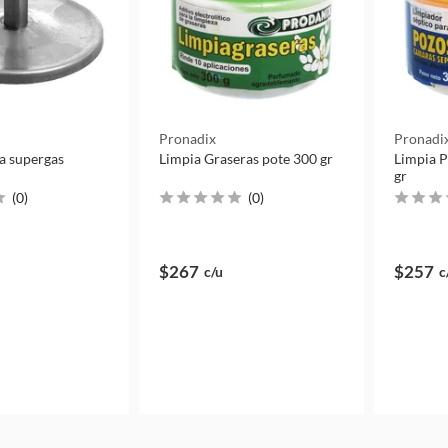
Pronadix
Pronadi
la supergas
Limpia Graseras pote 300 gr
Limpia P
gr
(
0
)
(
0
)
$267
$257
c/u
c