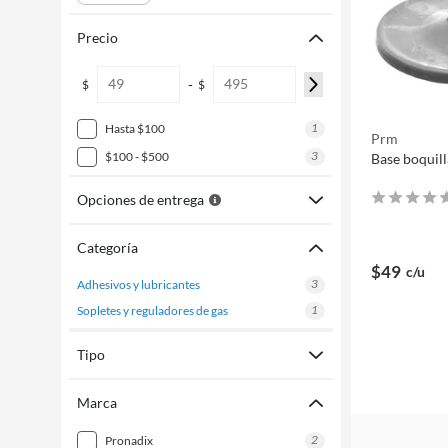
Precio
-
$
$
1
hasta $100
Prm
3
$100 - $500
Base boquil
Opciones de entrega
Categoría
$49
c/u
3
adhesivos y lubricantes
1
sopletes y reguladores de gas
Tipo
Marca
2
pronadix