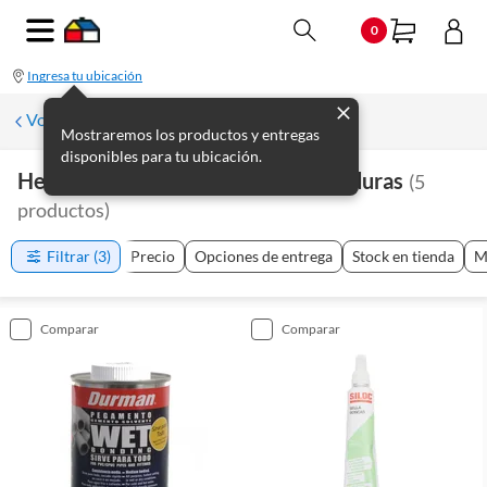
0
Ingresa tu ubicación
Volver a Plomería
Mostraremos los productos y entregas
disponibles para tu ubicación.
Herramientas De Plomería Y Soldaduras
(
5
productos
)
Filtrar
(3)
Precio
Opciones de entrega
Stock en tienda
M
comparar
comparar