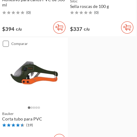
Siloc
ml
Sella roscas de 100 g
(
0
)
(
0
)
$394
$337
c/u
c/u
comparar
Bauker
Corta tubo para PVC
(
19
)