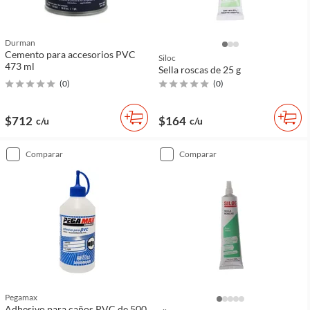
Durman
Cemento para accesorios PVC
Siloc
473 ml
Sella roscas de 25 g
(
0
)
(
0
)
$712
$164
c/u
c/u
comparar
comparar
Pegamax
Adhesivo para caños PVC de 500