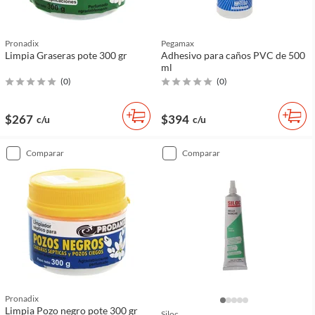
Pronadix
Pegamax
Limpia Graseras pote 300 gr
Adhesivo para caños PVC de 500
ml
(
0
)
(
0
)
$267
$394
c/u
c/u
comparar
comparar
Pronadix
Limpia Pozo negro pote 300 gr
Siloc