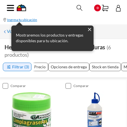
0
Ingresa tu ubicación
Volver a Plomería
Mostraremos los productos y entregas
disponibles para tu ubicación.
Herramientas De Plomería Y Soldaduras
(
6
productos
)
Filtrar
(3)
Precio
Opciones de entrega
Stock en tienda
M
comparar
comparar