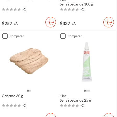
Sella roscas de 100 g
(
0
)
(
0
)
$257
$337
c/u
c/u
comparar
comparar
Cañamo 30 g
Siloc
Sella roscas de 25 g
(
0
)
(
0
)