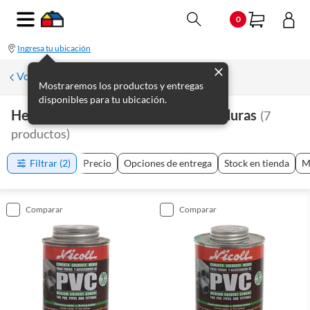
0
Ingresa tu ubicación
Volver a Plomería
Mostraremos los productos y entregas
disponibles para tu ubicación.
Herramientas De Plomería Y Soldaduras
(
7
productos
)
Filtrar
(2)
Precio
Opciones de entrega
Stock en tienda
M
comparar
comparar