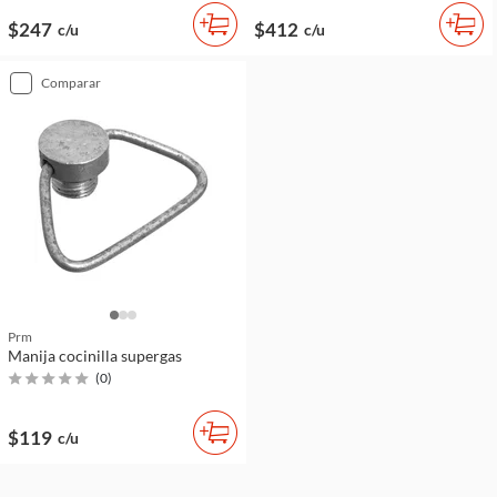
$247
$412
c/u
c/u
comparar
Prm
Manija cocinilla supergas
(
0
)
$119
c/u