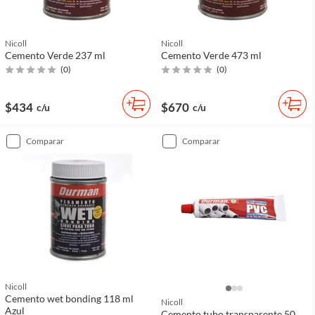
Nicoll
Nicoll
Cemento Verde 237 ml
Cemento Verde 473 ml
(
0
)
(
0
)
$434
$670
c/u
c/u
comparar
comparar
Nicoll
Cemento wet bonding 118 ml
Nicoll
Azul
Cemento tubo transparente 50