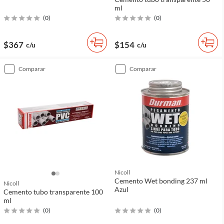
ml
(
0
)
(
0
)
$367
$154
c/u
c/u
comparar
comparar
Nicoll
Cemento Wet bonding 237 ml
Nicoll
Azul
Cemento tubo transparente 100
ml
(
0
)
(
0
)