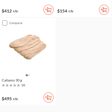
$412
$154
c/u
c/u
comparar
Cañamo 30 g
(
0
)
$495
c/u