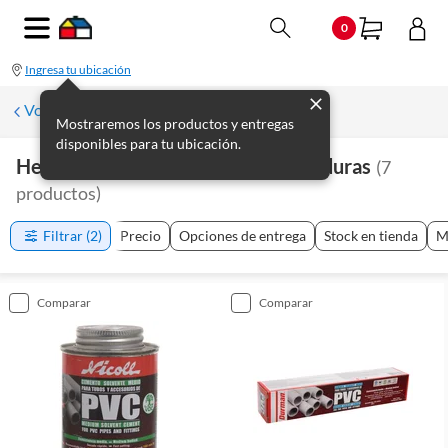
0
Ingresa tu ubicación
Volver a Plomería
Mostraremos los productos y entregas
disponibles para tu ubicación.
Herramientas De Plomería Y Soldaduras
(
7
productos
)
Filtrar
(2)
Precio
Opciones de entrega
Stock en tienda
M
comparar
comparar