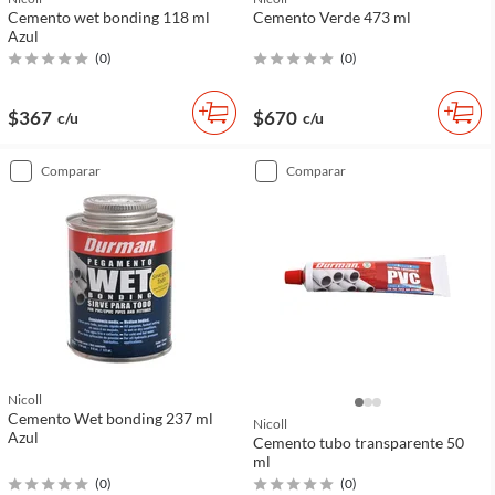
Cemento wet bonding 118 ml
Cemento Verde 473 ml
Azul
(
0
)
(
0
)
$367
$670
c/u
c/u
comparar
comparar
Nicoll
Cemento Wet bonding 237 ml
Nicoll
Azul
Cemento tubo transparente 50
ml
(
0
)
(
0
)