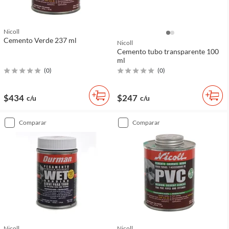
Nicoll
Cemento Verde 237 ml
Nicoll
Cemento tubo transparente 100
ml
(
0
)
(
0
)
$434
$247
c/u
c/u
comparar
comparar
Nicoll
Nicoll