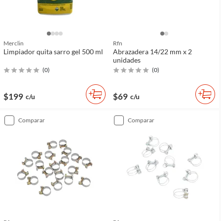
Merclin
Rfn
Limpiador quita sarro gel 500 ml
Abrazadera 14/22 mm x 2
unidades
(
0
)
(
0
)
$199
$69
c/u
c/u
comparar
comparar