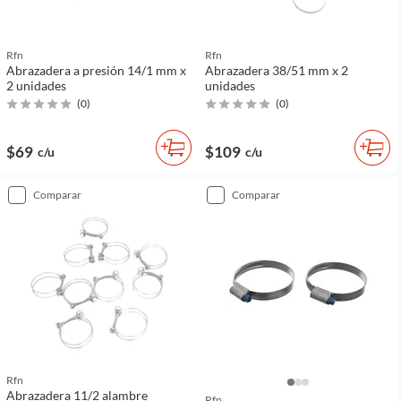
Rfn
Rfn
Abrazadera a presión 14/1 mm x
Abrazadera 38/51 mm x 2
2 unidades
unidades
(
0
)
(
0
)
$69
$109
c/u
c/u
comparar
comparar
Rfn
Abrazadera 11/2 alambre
Rfn