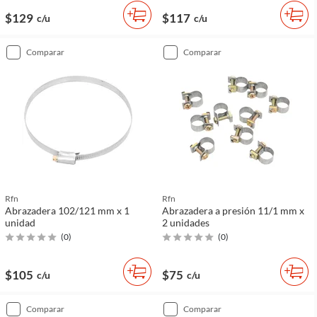
$129
$117
c/u
c/u
comparar
comparar
Rfn
Rfn
Abrazadera 102/121 mm x 1
Abrazadera a presión 11/1 mm x
unidad
2 unidades
(
0
)
(
0
)
$105
$75
c/u
c/u
comparar
comparar