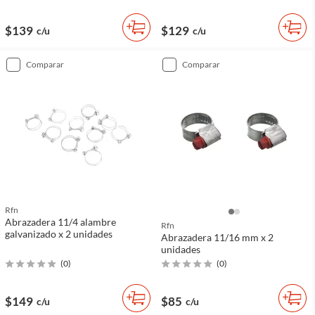
$139
$129
c/u
c/u
comparar
comparar
Rfn
Abrazadera 11/4 alambre
Rfn
galvanizado x 2 unidades
Abrazadera 11/16 mm x 2
unidades
(
0
)
(
0
)
$149
$85
c/u
c/u