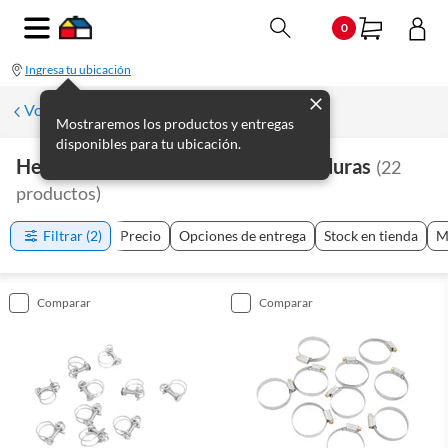
0
Ingresa tu ubicación
Volver a Plomería
Mostraremos los productos y entregas
disponibles para tu ubicación.
Herramientas De Plomería Y Soldaduras
(
22
productos
)
Filtrar
(2)
Precio
Opciones de entrega
Stock en tienda
M
comparar
comparar