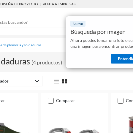
DISEÑA TU PROYECTO
|
VENTA A EMPRESAS
Nuevo
Búsqueda por imagen
Ahora puedes tomar una foto o su
Mostraremo
s de plomería y soldaduras
una imagen para encontrar produc
disponibles
Entendi
ldaduras
(
4
productos
)
ados
rar
comparar
co