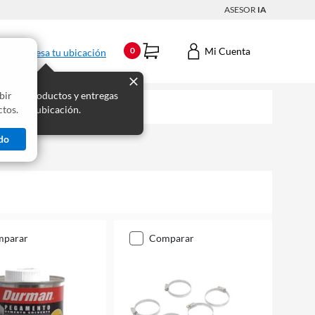
ASESOR
IA
Mi Cuenta
0
Ingresa tu ubicación
bir
s los productos y entregas
tos.
 para tu ubicación.
do
mparar
comparar