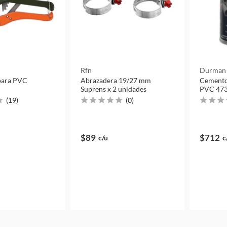
Rfn
Durman
para PVC
Abrazadera 19/27 mm
Cemento
Suprens x 2 unidades
PVC 473
(
19
)
(
0
)
$89
$712
c/u
c