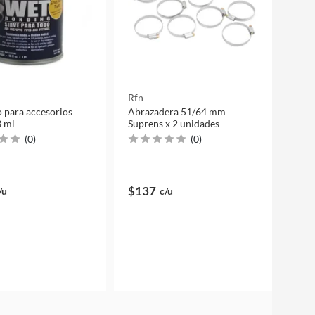
Rfn
 para accesorios
Abrazadera 51/64 mm
 ml
Suprens x 2 unidades
(
0
)
(
0
)
$137
/u
c/u