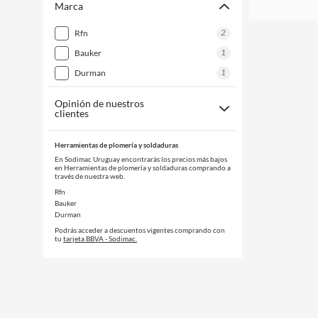
Marca
2
rfn
1
bauker
1
durman
Opinión de nuestros
clientes
Herramientas de plomería y soldaduras
En Sodimac Uruguay encontrarás los precios más bajos
en Herramientas de plomería y soldaduras comprando a
través de nuestra web.
Rfn
Bauker
Durman
Podrás acceder a descuentos vigentes comprando con
tu
tarjeta BBVA - Sodimac.