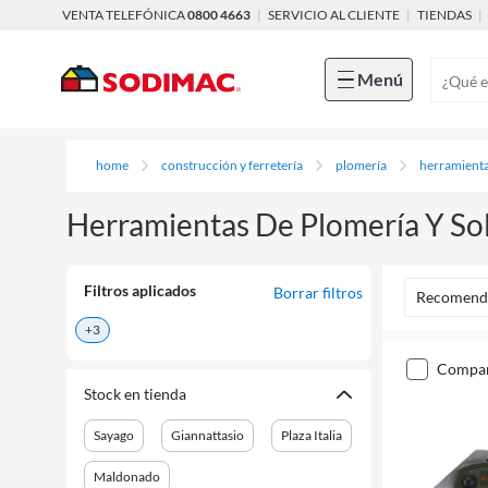
VENTA TELEFÓNICA
0800 4663
|
SERVICIO AL CLIENTE
|
TIENDAS
|
Menú
home
construcción y ferretería
plomería
herramienta
Herramientas De Plomería Y So
Filtros aplicados
Borrar filtros
Recomend
+3
compa
Stock en tienda
Sayago
Giannattasio
Plaza Italia
Maldonado