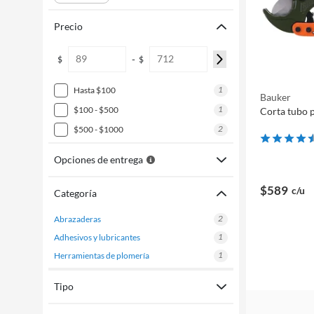
Precio
-
$
$
1
hasta $100
Bauker
1
$100 - $500
Corta tubo 
2
$500 - $1000
Opciones de entrega
$589
c/u
Categoría
2
abrazaderas
1
adhesivos y lubricantes
1
herramientas de plomería
Tipo