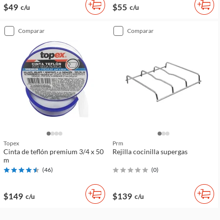
$49
$55
c/u
c/u
comparar
comparar
Topex
Prm
Cinta de teflón premium 3/4 x 50
Rejilla cocinilla supergas
m
(
46
)
(
0
)
$149
$139
c/u
c/u