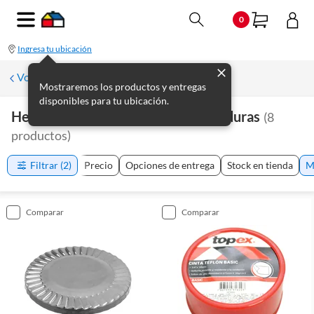
0
Ingresa tu ubicación
Volver a Plomería
Mostraremos los productos y entregas
disponibles para tu ubicación.
Herramientas De Plomería Y Soldaduras
(
8
productos
)
Filtrar
(2)
Precio
Opciones de entrega
Stock en tienda
M
comparar
comparar