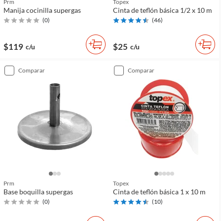
Prm
Topex
Manija cocinilla supergas
Cinta de teflón básica 1/2 x 10 m
(
0
)
(
46
)
$119
$25
c/u
c/u
comparar
comparar
Prm
Topex
Base boquilla supergas
Cinta de teflón básica 1 x 10 m
(
0
)
(
10
)