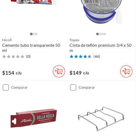
Nicoll
Topex
Cemento tubo transparente 50
Cinta de teflón premium 3/4 x 50
ml
m
(
0
)
(
46
)
$154
$149
c/u
c/u
comparar
comparar