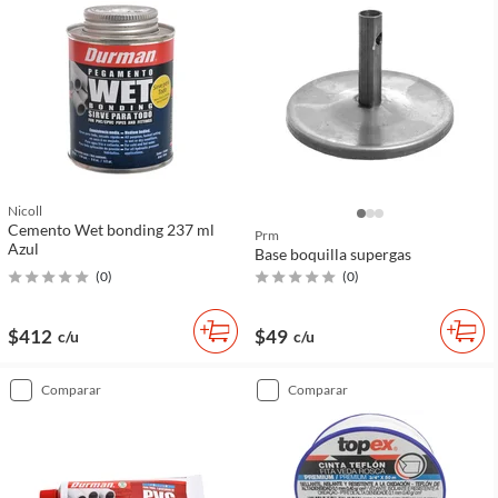
Nicoll
Cemento Wet bonding 237 ml
Prm
Azul
Base boquilla supergas
(
0
)
(
0
)
$412
$49
c/u
c/u
comparar
comparar