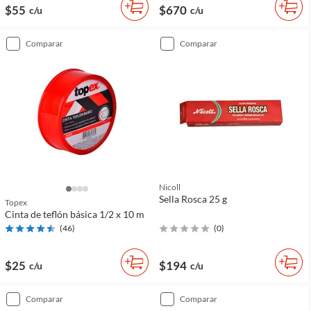
$55
$670
c/u
c/u
comparar
comparar
Nicoll
Sella Rosca 25 g
Topex
Cinta de teflón básica 1/2 x 10 m
(
46
)
(
0
)
$25
$194
c/u
c/u
comparar
comparar