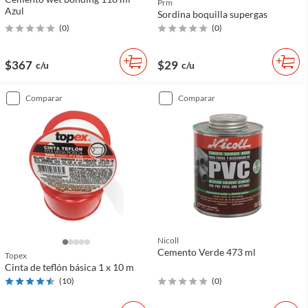
Prm
Azul
Sordina boquilla supergas
(
0
)
(
0
)
$367
$29
c/u
c/u
comparar
comparar
Nicoll
Cemento Verde 473 ml
Topex
Cinta de teflón básica 1 x 10 m
(
10
)
(
0
)