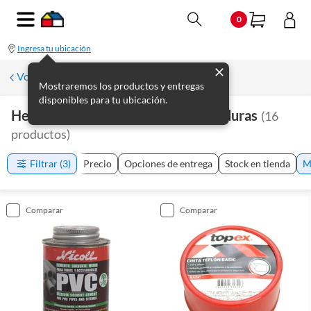
0
Ingresa tu ubicación
Volver a Plomería
Mostraremos los productos y entregas
disponibles para tu ubicación.
Herramientas De Plomería Y Soldaduras
(
16
productos
)
Filtrar
(3)
Precio
Opciones de entrega
Stock en tienda
M
comparar
comparar