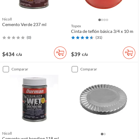
Nicoll
Cemento Verde 237 ml
Topex
Cinta de teflón básica 3/4 x 10 m
(
0
)
(
31
)
$434
$39
c/u
c/u
comparar
comparar
Nicoll
Cemento wet bonding 118 ml