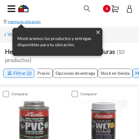
0
Ingresa tu ubicación
Volver a Plomería
Mostraremos los productos y entregas
disponibles para tu ubicación.
Herramientas De Plomería Y Soldaduras
(
10
productos
)
Filtrar
(2)
Precio
Opciones de entrega
Stock en tienda
M
comparar
comparar