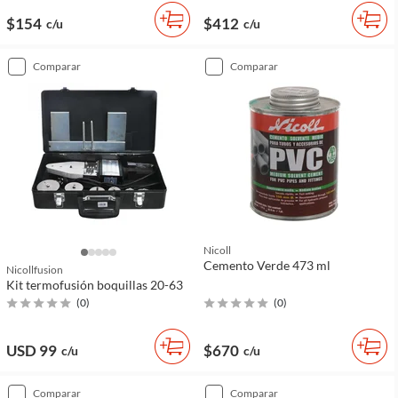
$154
$412
c/u
c/u
comparar
comparar
Nicoll
Cemento Verde 473 ml
Nicollfusion
Kit termofusión boquillas 20-63
(
0
)
(
0
)
USD 99
$670
c/u
c/u
comparar
comparar