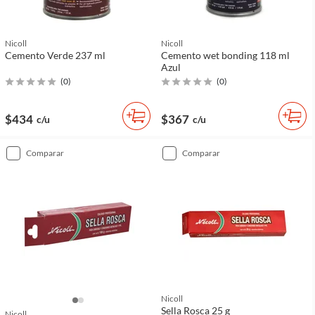
Nicoll
Nicoll
Cemento Verde 237 ml
Cemento wet bonding 118 ml
Azul
(
0
)
(
0
)
$434
$367
c/u
c/u
comparar
comparar
Nicoll
Sella Rosca 25 g
Nicoll