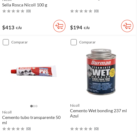
Sella Rosca Nicoll 100 g
(
0
)
(
0
)
$413
$194
c/u
c/u
comparar
comparar
Nicoll
Cemento Wet bonding 237 ml
Nicoll
Azul
Cemento tubo transparente 50
ml
(
0
)
(
0
)