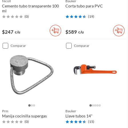
Nicoll
Bauker
Cemento tubo transparente 100
Corta tubo para PVC
ml
(
0
)
(
19
)
$247
$589
c/u
c/u
comparar
comparar
Prm
Bauker
Manija cocinilla supergas
Llave tubos 14"
(
0
)
(
15
)