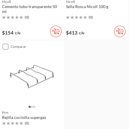
Nicoll
Nicoll
Cemento tubo transparente 50
Sella Rosca Nicoll 100 g
ml
(
0
)
(
0
)
$154
$413
c/u
c/u
comparar
Prm
Rejilla cocinilla supergas
(
0
)