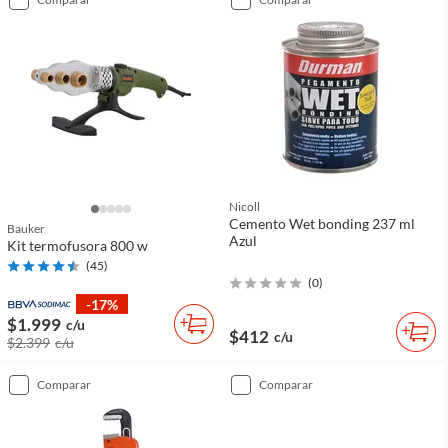
Nicoll
Cemento Wet bonding 237 ml
Bauker
Azul
Kit termofusora 800 w
(
45
)
(
0
)
-17%
$1.999
c/u
$412
c/u
$2.399
c/u
comparar
comparar