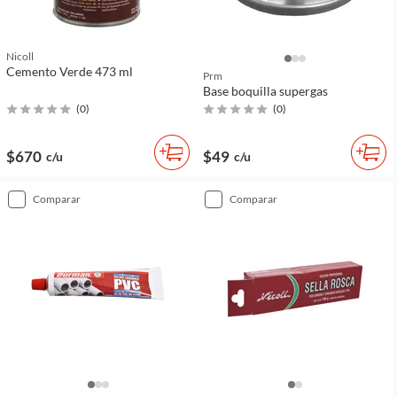
Nicoll
Cemento Verde 473 ml
Prm
Base boquilla supergas
(
0
)
(
0
)
$670
$49
c/u
c/u
comparar
comparar