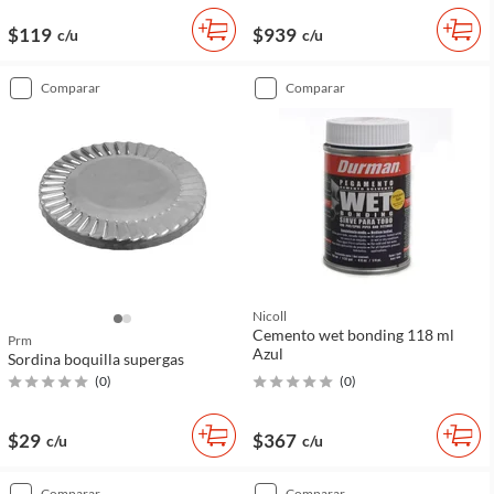
$119
$939
c/u
c/u
comparar
comparar
Nicoll
Cemento wet bonding 118 ml
Prm
Azul
Sordina boquilla supergas
(
0
)
(
0
)
$29
$367
c/u
c/u
comparar
comparar