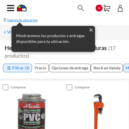
0
Ingresa tu ubicación
Volver a Plomería
Mostraremos los productos y entregas
disponibles para tu ubicación.
Herramientas De Plomería Y Soldaduras
(
17
productos
)
Filtrar
(3)
Precio
Opciones de entrega
Stock en tienda
M
comparar
comparar