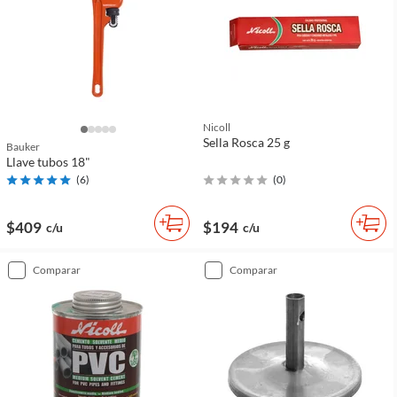
Nicoll
Sella Rosca 25 g
Bauker
Llave tubos 18"
(
6
)
(
0
)
$409
$194
c/u
c/u
comparar
comparar