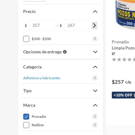
Precio
-
$
$
2
$100 - $500
Pronadix
Limpia Pozo
Opciones de entrega
gr
Categoría
2
adhesivos y lubricantes
$257
c/u
Tipo
Marca
2
pronadix
2
redline