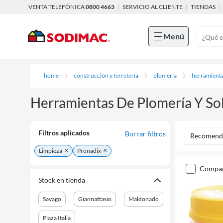
VENTA TELEFÓNICA
0800 4663
|
SERVICIO AL CLIENTE
|
TIENDAS
|
Menú
home
construcción y ferretería
plomería
herramienta
Herramientas De Plomería Y So
Filtros aplicados
Borrar filtros
Recomend
Limpieza
Pronadix
compa
Stock en tienda
Sayago
Giannattasio
Maldonado
Plaza Italia