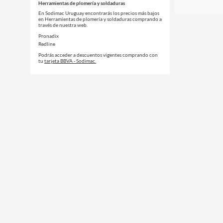
Herramientas de plomería y soldaduras
En Sodimac Uruguay encontrarás los precios más bajos
en Herramientas de plomería y soldaduras comprando a
través de nuestra web.
Pronadix
Redline
Podrás acceder a descuentos vigentes comprando con
tu
tarjeta BBVA - Sodimac.