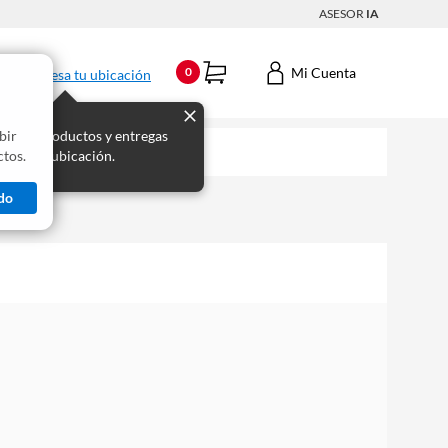
ASESOR
IA
Mi Cuenta
0
Ingresa tu ubicación
bir
s los productos y entregas
tos.
 para tu ubicación.
do