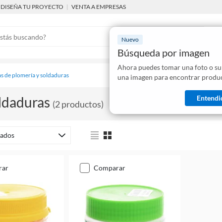
DISEÑA TU PROYECTO
|
VENTA A EMPRESAS
Nuevo
Búsqueda por imagen
Ahora puedes tomar una foto o su
Mostraremo
s de plomería y soldaduras
una imagen para encontrar produc
disponibles
Entendi
ldaduras
(
2
productos
)
ados
rar
comparar