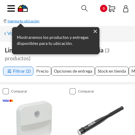
0
Ingresa tu ubicación
Volver a Emergencias
Mostraremos los productos y entregas
disponibles para tu ubicación.
Linternas Y Lámparas De Emergencia
(
3
productos
)
Filtrar
(2)
Precio
Opciones de entrega
Stock en tienda
M
comparar
comparar