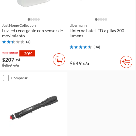
Just Home Collection
Ubermann
Luz led recargable con sensor de
Linterna bate LED a pilas 300
movimiento
lumens
(
4
)
(
34
)
-20%
$207
c/u
$649
c/u
$259
c/u
comparar