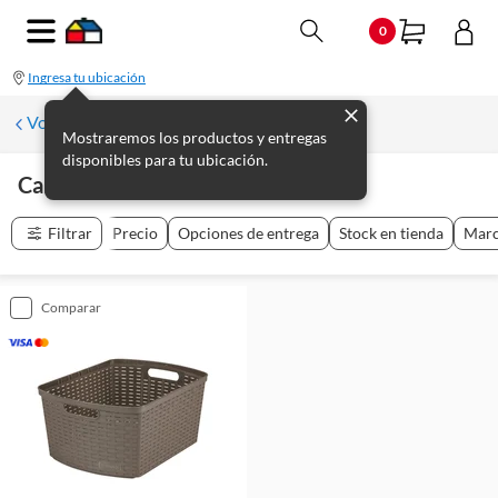
0
Ingresa tu ubicación
Volver a Organización de baño
Mostraremos los productos y entregas
disponibles para tu ubicación.
Canastos Organizadores
(
1
producto
)
Filtrar
Precio
Opciones de entrega
Stock en tienda
Mar
comparar