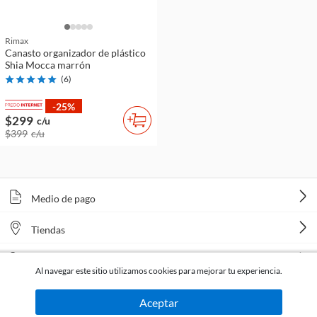
Rimax
Canasto organizador de plástico
Shia Mocca marrón
(
6
)
-25%
$299
c/u
$399
c/u
Medio de pago
Tiendas
Venta telefónica
Al navegar este sitio utilizamos cookies para mejorar tu experiencia.
Aceptar