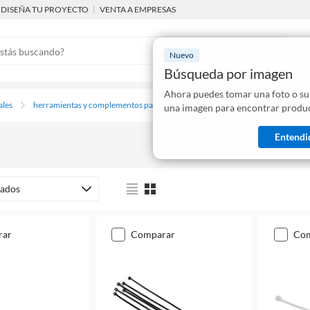
DISEÑA TU PROYECTO
|
VENTA A EMPRESAS
Nuevo
Búsqueda por imagen
Ahora puedes tomar una foto o su
Mostraremo
ales
herramientas y complementos para electricidad
una imagen para encontrar produc
disponibles
Entendi
ados
rar
comparar
co