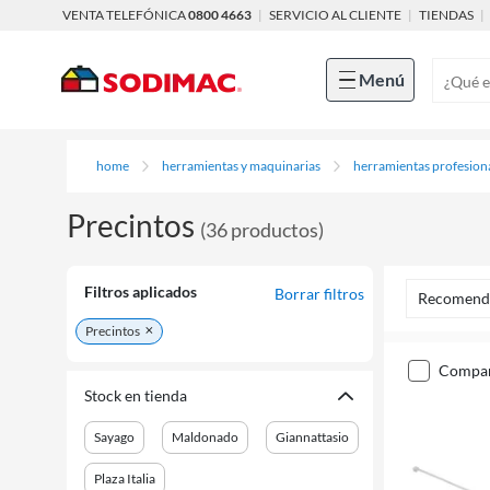
VENTA TELEFÓNICA
0800 4663
|
SERVICIO AL CLIENTE
|
TIENDAS
|
Menú
home
herramientas y maquinarias
herramientas profesion
Precintos
(
36
productos
)
Filtros aplicados
Borrar filtros
Recomend
Precintos
compa
Stock en tienda
Sayago
Maldonado
Giannattasio
Plaza Italia