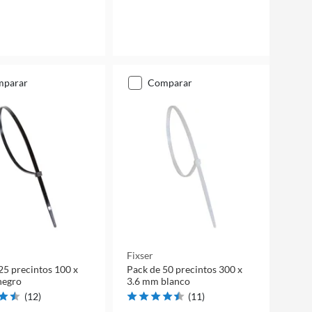
mparar
comparar
Fixser
25 precintos 100 x
Pack de 50 precintos 300 x
negro
3.6 mm blanco
(
12
)
(
11
)