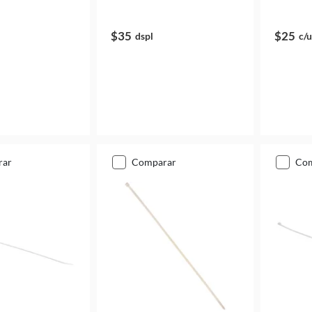
$35
$25
dspl
c/u
rar
comparar
co