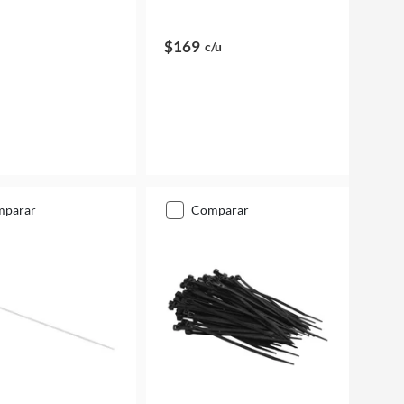
$169
c/u
mparar
comparar