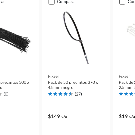
rar
comparar
co
Fixser
Fixser
 precintos 300 x
Pack de 50 precintos 370 x
Pack de 
ro
4.8 mm negro
2.5 mm 
(
0
)
(
27
)
$149
$19
c/u
c/u