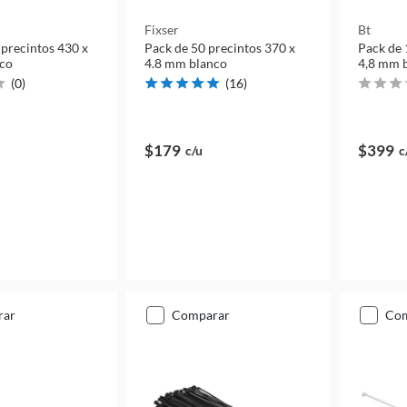
Fixser
Bt
 precintos 430 x
Pack de 50 precintos 370 x
Pack de 
nco
4.8 mm blanco
4,8 mm 
(
0
)
(
16
)
$179
$399
c/u
c
rar
comparar
co