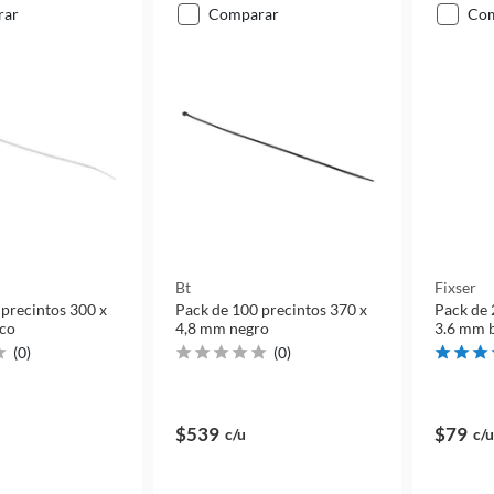
rar
comparar
co
Bt
Fixser
 precintos 300 x
Pack de 100 precintos 370 x
Pack de 
nco
4,8 mm negro
3.6 mm 
(
0
)
(
0
)
$539
$79
c/u
c/u