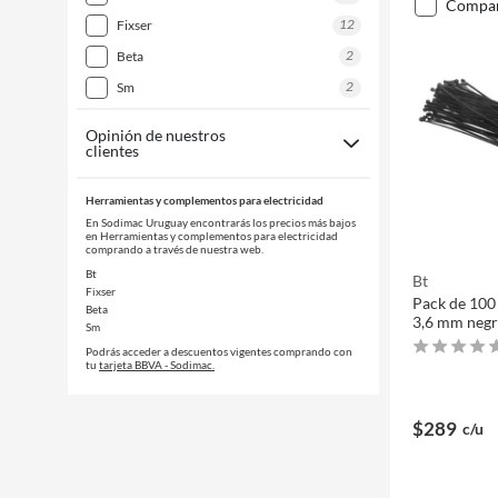
compa
12
fixser
2
beta
2
sm
Opinión de nuestros
clientes
Herramientas y complementos para electricidad
En Sodimac Uruguay encontrarás los precios más bajos
en Herramientas y complementos para electricidad
comprando a través de nuestra web.
Bt
Bt
Fixser
Pack de 100
Beta
3,6 mm neg
Sm
Podrás acceder a descuentos vigentes comprando con
tu
tarjeta BBVA - Sodimac.
$289
c/u