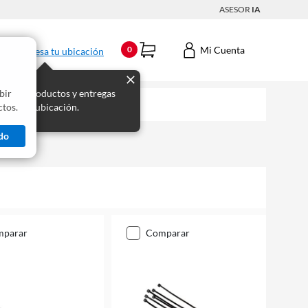
ASESOR
IA
Mi Cuenta
0
Ingresa tu ubicación
bir
s los productos y entregas
tos.
 para tu ubicación.
do
mparar
comparar