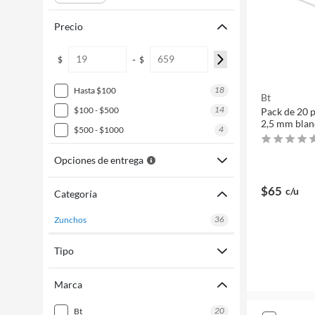
Precio
-
$
$
18
hasta $100
Bt
14
$100 - $500
Pack de 20 p
2,5 mm bla
4
$500 - $1000
Opciones de entrega
$65
c/u
Categoría
36
zunchos
Tipo
Marca
20
bt