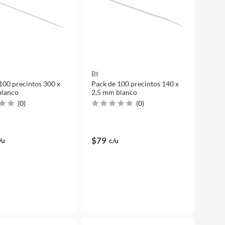
Bt
100 precintos 300 x
Pack de 100 precintos 140 x
blanco
2,5 mm blanco
(
0
)
(
0
)
$79
/u
c/u