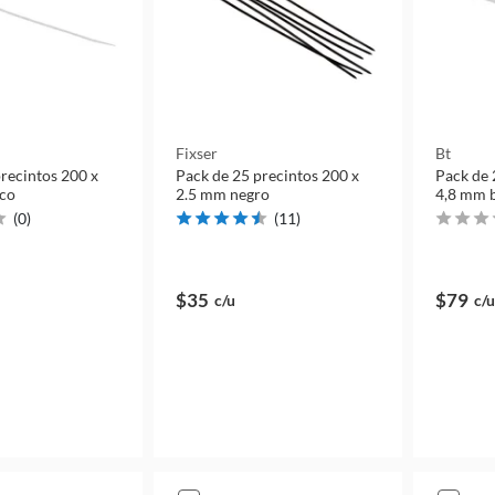
Fixser
Bt
recintos 200 x
Pack de 25 precintos 200 x
Pack de 
nco
2.5 mm negro
4,8 mm 
(
0
)
(
11
)
$35
$79
c/u
c/u