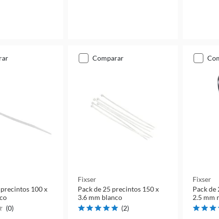
rar
comparar
co
Fixser
Fixser
 precintos 100 x
Pack de 25 precintos 150 x
Pack de 
nco
3.6 mm blanco
2.5 mm 
(
0
)
(
2
)