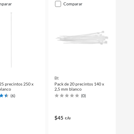
mparar
comparar
Bt
25 precintos 250 x
Pack de 20 precintos 140 x
blanco
2,5 mm blanco
(
6
)
(
0
)
$45
c/u