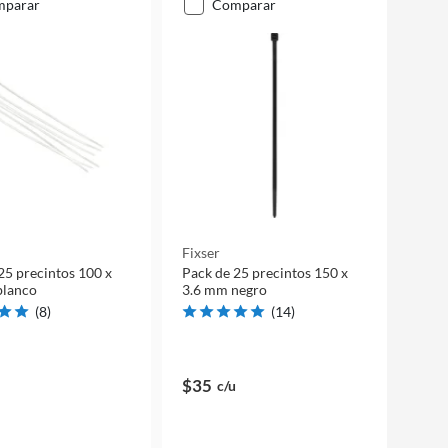
mparar
comparar
Fixser
25 precintos 100 x
Pack de 25 precintos 150 x
blanco
3.6 mm negro
(
8
)
(
14
)
$35
c/u