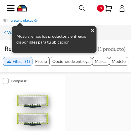
0
Ingresa tu ubicación
Volver a Electrodomésticos del Hogar
Mostraremos los productos y entregas
disponibles para tu ubicación.
Repuestos De Cortadoras De Barba
(
1
producto
)
Filtrar
(1)
Precio
Opciones de entrega
Marca
Modelo
comparar