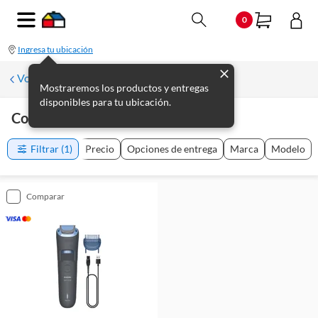
0
Ingresa tu ubicación
Volver a Electrodomésticos del Hogar
Mostraremos los productos y entregas
disponibles para tu ubicación.
Cortabarbas
(
1
producto
)
Filtrar
(1)
Precio
Opciones de entrega
Marca
Modelo
comparar